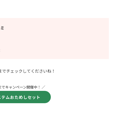
コミ
？
法
までチェックしてくださいね！
月)までキャンペーン開催中！ ／
ステムおためしセット