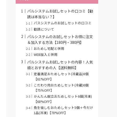
パルシステムお試しセットの口コミ【勧
誘は本当ない？】
パスシステムのお試しセットの口コミ
勧誘について
パルシステムのお試しセットお得に注文
＆加入する方法【180円・380円】
おためし宅配と併用
WEB加入と併用
パルシステムお試しセットの内容！人気
順とおすすめの人【送料無料】
定番満足おためしセット(冷蔵品)8個
【61%OFF】
こだわり肉おためしセット(冷蔵)6個
【75％OFF】
かんたん献立おためしセット6個(冷凍)
【68%OFF】
魚を愉しむおためしセット5個＋今だけ
1品(冷凍)【78%OFF】