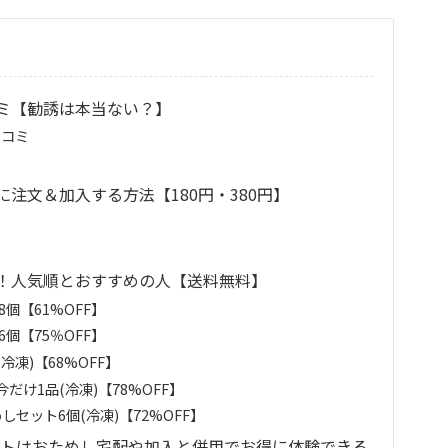
ミ【勧誘は本当ない？】
口コミ
注文＆加入する方法【180円・380円】
！人気順とおすすめの人【送料無料】
個【61%OFF】
個【75％OFF】
凍)【68%OFF】
け1品(冷凍)【78%OFF】
しセット6個(冷凍)【72%OFF】
ットはおためし宅配や加入と併用でお得に体験できる