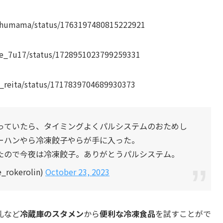
gishumama/status/1763197480815222921
ore_7u17/status/1728951023799259331
is_reita/status/1717839704689930373
っていたら、タイミングよくパルシステムのおためし
ーハンやら冷凍餃子やらが手に入った。
たので今夜は冷凍餃子。ありがとうパルシステム。
rokerolin)
October 23, 2023
乳など
冷蔵庫のスタメン
から
便利な冷凍食品
を試すことがで