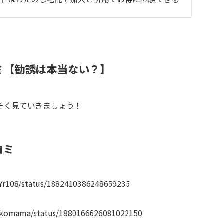
ミ【勧誘は本当ない？】
そく見ていきましょう！
コミ
sYr108/status/1882410386248659235
yokomama/status/1880166626081022150