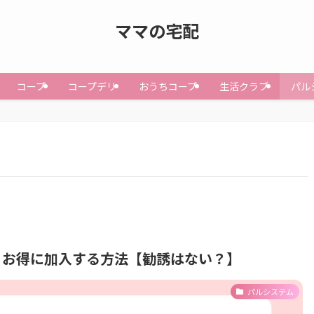
ママの宅配
コープ
コープデリ
おうちコープ
生活クラブ
パル
！お得に加入する方法【勧誘はない？】
パルシステム